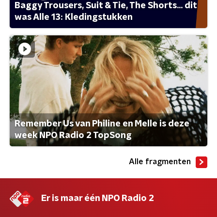
Baggy Trousers, Suit & Tie, The Shorts... dit
was Alle 13: Kledingstukken
Remember Us van Philine en Melle is deze
week NPO Radio 2 TopSong
Alle fragmenten
Er is maar één NPO Radio 2