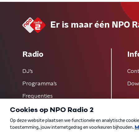
Er is maar één NPO R
Radio
Inf
DJ’s
Cont
Programma's
Dow
Frequenties
Algemene voorwaarden
Privacybeleid