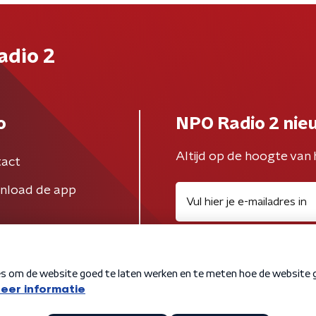
adio 2
o
NPO Radio 2 nie
Altijd op de hoogte van 
act
nload de app