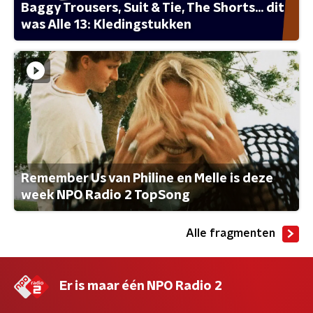
Baggy Trousers, Suit & Tie, The Shorts... dit
was Alle 13: Kledingstukken
Remember Us van Philine en Melle is deze
week NPO Radio 2 TopSong
Alle fragmenten
Er is maar één NPO Radio 2