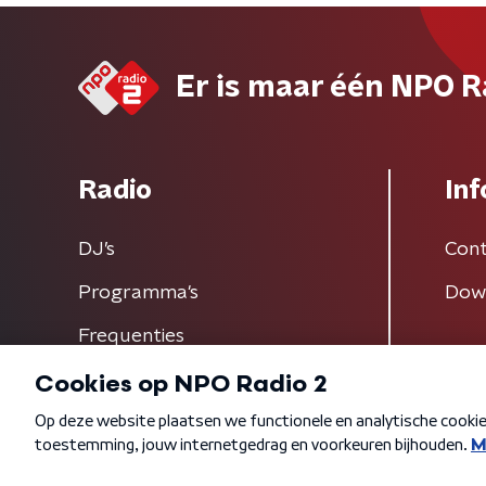
Er is maar één NPO R
Radio
Inf
DJ’s
Cont
Programma's
Dow
Frequenties
Algemene voorwaarden
Privacybeleid