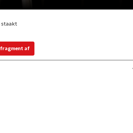
 staakt
 fragment af