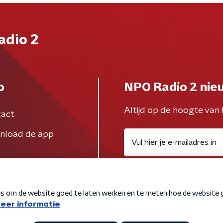
adio 2
o
NPO Radio 2 nie
Altijd op de hoogte van 
act
nload de app