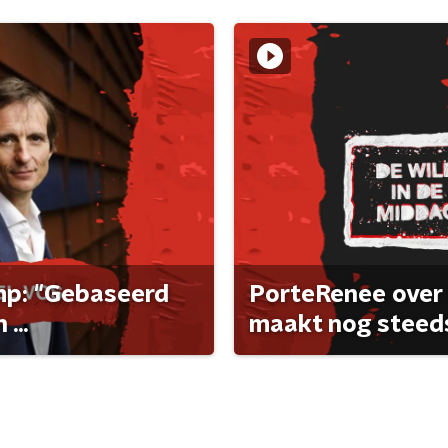
ump: "Gebaseerd
PorteRenee over 
...
maakt nog steeds