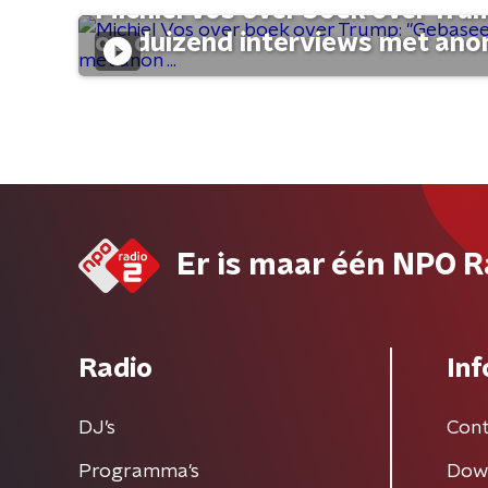
Michiel Vos over boek over Tr
op duizend interviews met anon 
Er is maar één NPO R
Radio
Inf
DJ’s
Cont
Programma's
Dow