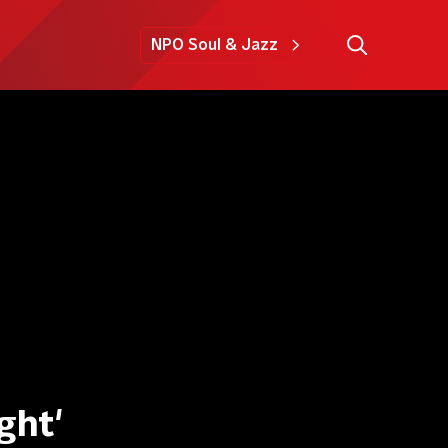
NPO Soul & Jazz
ght'