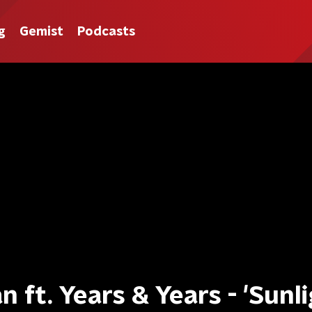
g
Gemist
Podcasts
n ft. Years & Years - 'Sunli