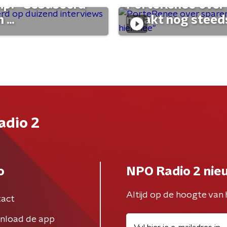
ump: "Gebaseerd
PorteRenee over 
...
maakt nog steeds
adio 2
o
NPO Radio 2 nie
Altijd op de hoogte van 
act
nload de app