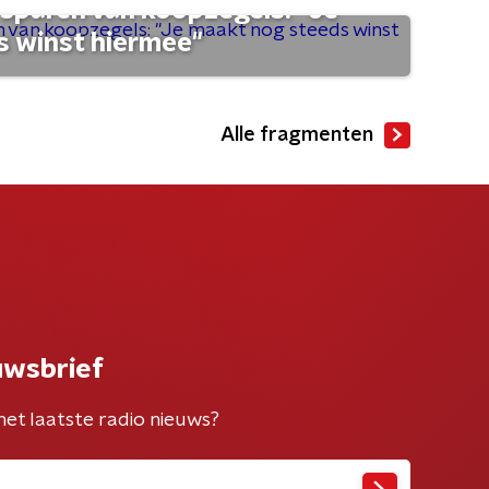
sparen van koopzegels: "Je
 winst hiermee"
Alle fragmenten
uwsbrief
het laatste radio nieuws?