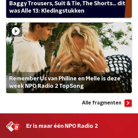
Baggy Trousers, Suit & Tie, The Shorts... dit
was Alle 13: Kledingstukken
Remember Us van Philine en Melle is deze
week NPO Radio 2 TopSong
Alle fragmenten
Er is maar één NPO Radio 2