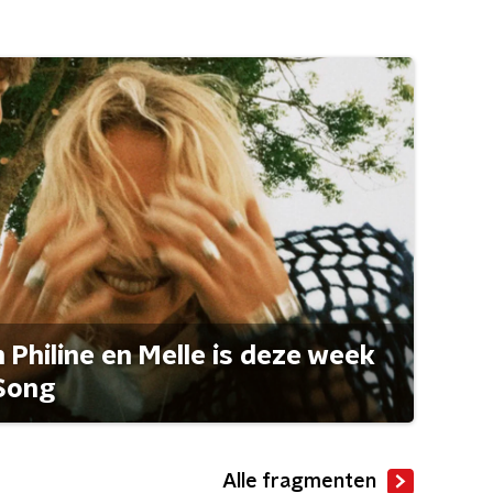
Philine en Melle is deze week
Song
Alle fragmenten