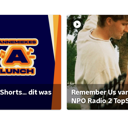
Shorts... dit was
Remember Us van 
NPO Radio 2 Top