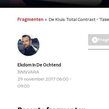
Fragmenten
De Kluis: Total Contrast - 'Take
Fragm
Ekdom In De Ochtend
BNNVARA
29 november 2017 06:00 -
09:00