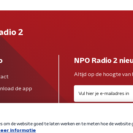
adio 2
o
NPO Radio 2 nie
Altijd op de hoogte van 
act
nload de app