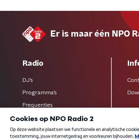
Er is maar één NPO R
Radio
Inf
DJ’s
Cont
Programma's
Dow
Frequenties