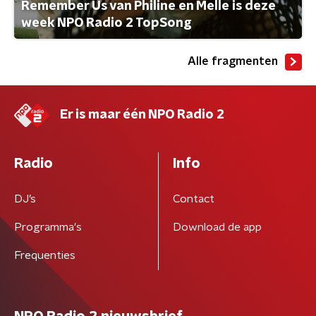
Remember Us van Philine en Melle is deze
week NPO Radio 2 TopSong
Alle fragmenten
Er is maar één NPO Radio 2
Radio
Info
DJ’s
Contact
Programma's
Download de app
Frequenties