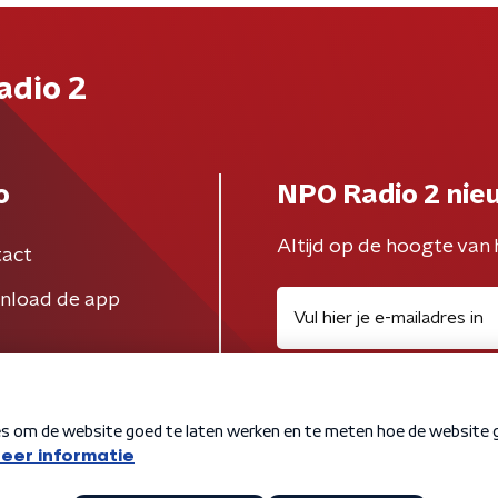
adio 2
o
NPO Radio 2 nie
Altijd op de hoogte van 
act
nload de app