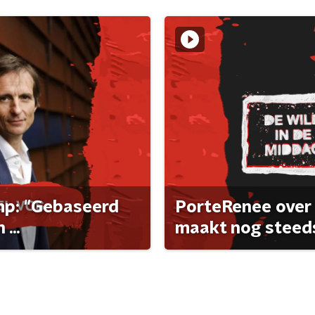
ump: "Gebaseerd
PorteRenee over 
...
maakt nog steeds