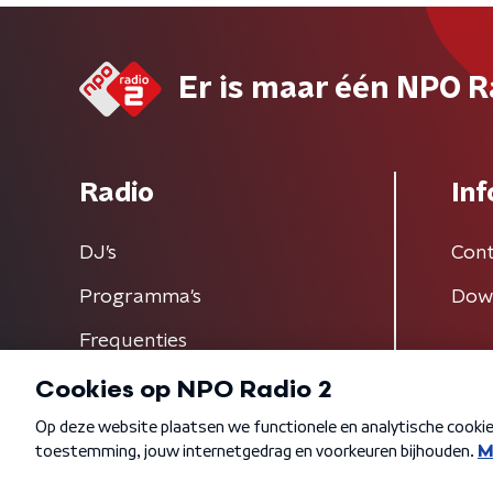
Er is maar één NPO R
Radio
Inf
DJ’s
Cont
Programma's
Dow
Frequenties
Algemene voorwaarden
Privacybeleid