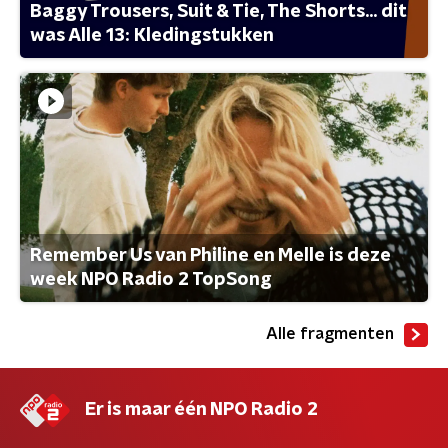
Baggy Trousers, Suit & Tie, The Shorts... dit
was Alle 13: Kledingstukken
Remember Us van Philine en Melle is deze
week NPO Radio 2 TopSong
Alle fragmenten
Er is maar één NPO Radio 2