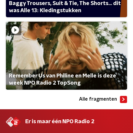
Baggy Trousers, Suit & Tie, The Shorts... dit
was Alle 13: Kledingstukken
Remember Us van Philine en Melle is deze
week NPO Radio 2 TopSong
Alle fragmenten
Er is maar één NPO Radio 2