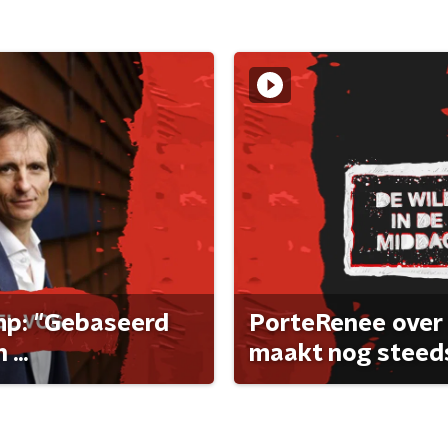
ump: "Gebaseerd
PorteRenee over 
...
maakt nog steeds