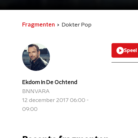
Fragmenten
Dokter Pop
Speel
Ekdom In De Ochtend
BNNVARA
12 december 2017 06:00 -
09:00