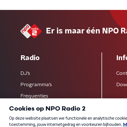
Er is maar één NPO R
Radio
Inf
DJ’s
Cont
Programma's
Dow
Frequenties