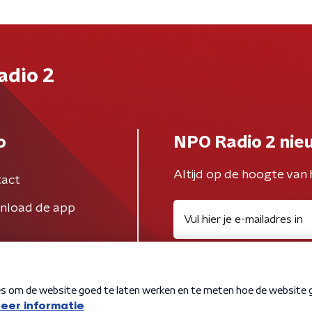
adio 2
o
NPO Radio 2 nie
Altijd op de hoogte van 
act
nload de app