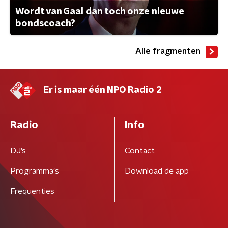
Wordt van Gaal dan toch onze nieuwe
bondscoach?
Alle fragmenten
Er is maar één NPO Radio 2
Radio
Info
DJ’s
Contact
Programma's
Download de app
Frequenties