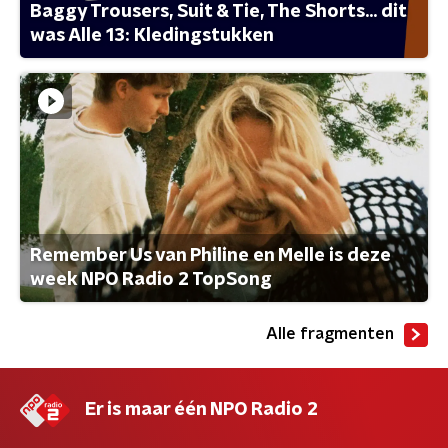
Baggy Trousers, Suit & Tie, The Shorts... dit
was Alle 13: Kledingstukken
Remember Us van Philine en Melle is deze
week NPO Radio 2 TopSong
Alle fragmenten
Er is maar één NPO Radio 2