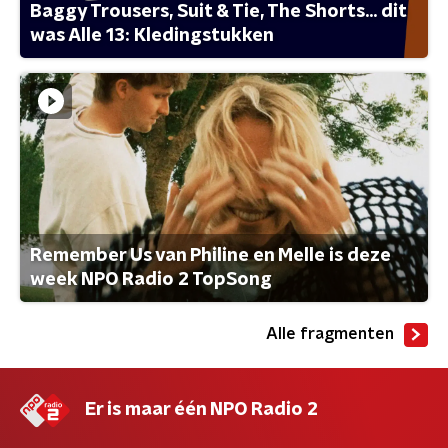
Baggy Trousers, Suit & Tie, The Shorts... dit
was Alle 13: Kledingstukken
Remember Us van Philine en Melle is deze
week NPO Radio 2 TopSong
Alle fragmenten
Er is maar één NPO Radio 2