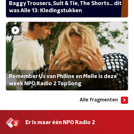
Baggy Trousers, Suit & Tie, The Shorts... dit
was Alle 13: Kledingstukken
Remember Us van Philine en Melle is deze
week NPO Radio 2 TopSong
Alle fragmenten
Er is maar één NPO Radio 2