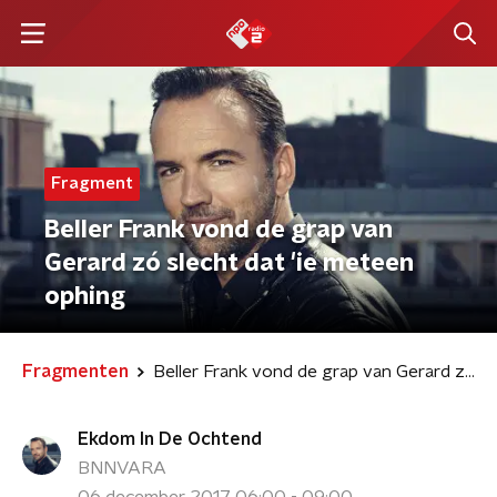
Fragment
Beller Frank vond de grap van
Gerard zó slecht dat 'ie meteen
ophing
Fragmenten
Beller Frank vond de grap van Gerard zó slecht dat 'ie meteen ophing
Ekdom In De Ochtend
BNNVARA