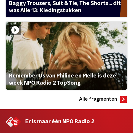
Baggy Trousers, Suit & Tie, The Shorts... dit
was Alle 13: Kledingstukken
Remember Us van Philine en Melle is deze
week NPO Radio 2 TopSong
Alle fragmenten
Er is maar één NPO Radio 2