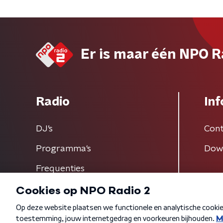
Er is maar één NPO R
Radio
Inf
DJ’s
Cont
Programma's
Dow
Frequenties