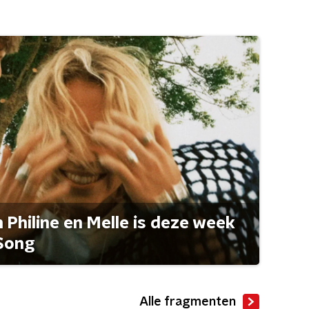
Philine en Melle is deze week
Song
Alle fragmenten