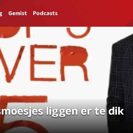
g
Gemist
Podcasts
smoesjes liggen er te dik