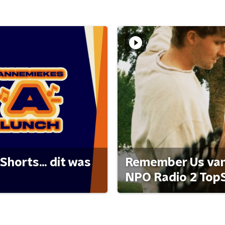
Shorts... dit was
Remember Us van 
NPO Radio 2 Top