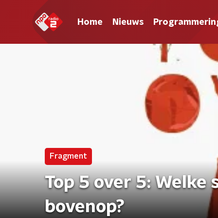
Home
Nieuws
Programmerin
Fragment
Top 5 over 5: Welke 
bovenop?