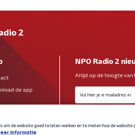
adio 2
o
NPO Radio 2 nie
Altijd op de hoogte van 
act
nload de app