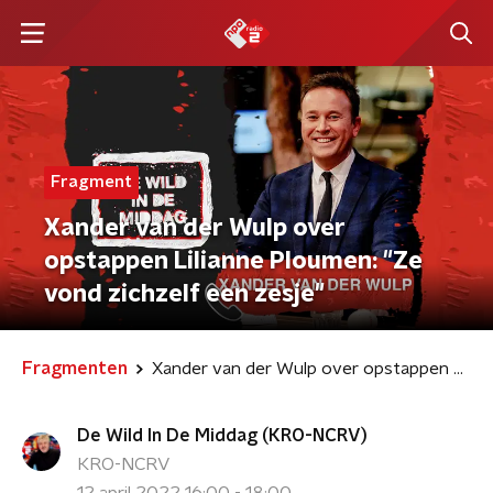
Fragment
Xander van der Wulp over
opstappen Lilianne Ploumen: "Ze
vond zichzelf een zesje"
Fragmenten
Xander van der Wulp over opstappen Lilianne Ploumen: "Ze vond zichzelf een zesje"
De Wild In De Middag (KRO-NCRV)
KRO-NCRV