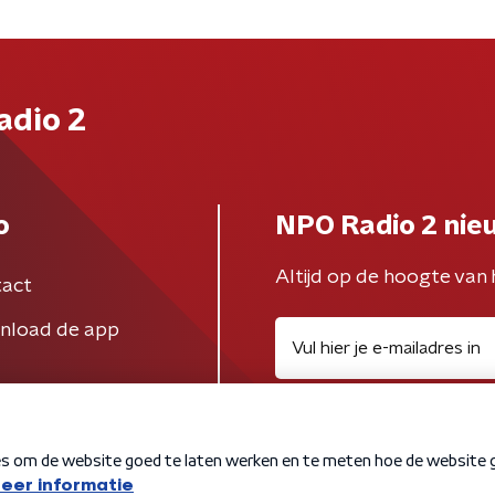
adio 2
o
NPO Radio 2 nie
Altijd op de hoogte van 
act
nload de app