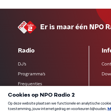
Er is maar één NPO R
Radio
Inf
DJ’s
Cont
Programma's
Dow
Frequenties