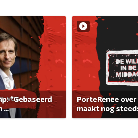
ump: "Gebaseerd
PorteRenee over 
...
maakt nog steeds