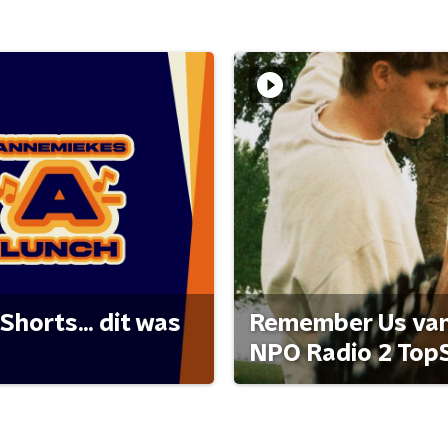
Shorts... dit was
Remember Us van 
NPO Radio 2 Top