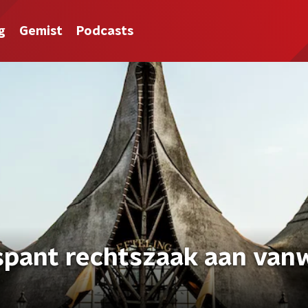
g
Gemist
Podcasts
spant rechtszaak aan va