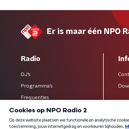
Er is maar één NPO R
Radio
Inf
DJ’s
Cont
Programma's
Dow
Frequenties