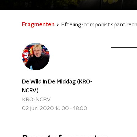
Fragmenten
Efteling-componist spant rec
De Wild In De Middag (KRO-
NCRV)
KRO-NCRV
02 juni 2020 16:00 - 18:00