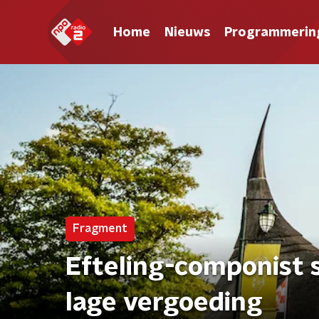
Home
Nieuws
Programmerin
Fragment
Efteling-componist 
lage vergoeding