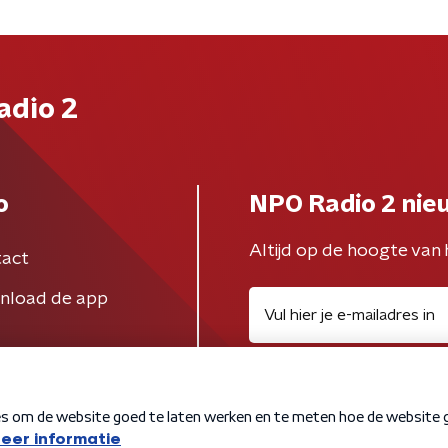
adio 2
o
NPO Radio 2 nie
Altijd op de hoogte van 
act
nload de app