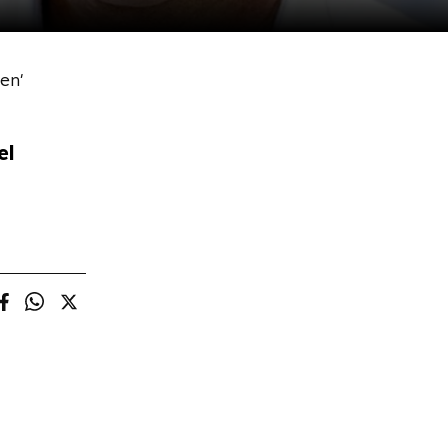
en'
el