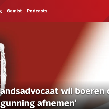
g
Gemist
Podcasts
andsadvocaat wil boeren 
ergunning afnemen'