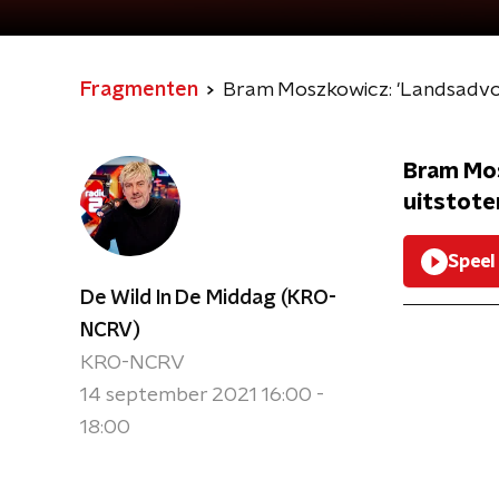
Fragmenten
Bram Moszkowicz: 'Landsadvoc
Bram Mos
uitstote
Speel
De Wild In De Middag (KRO-
NCRV)
KRO-NCRV
14 september 2021 16:00 -
18:00