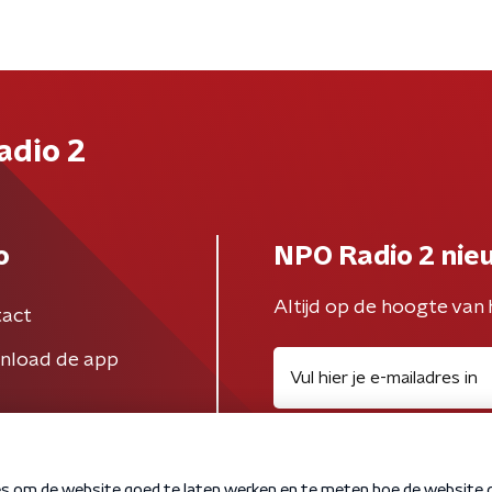
adio 2
o
NPO Radio 2 nie
Altijd op de hoogte van 
act
nload de app