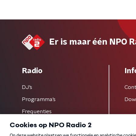
Er is maar één NPO R
Radio
Inf
DJ’s
Cont
Programma's
Dow
Frequenties