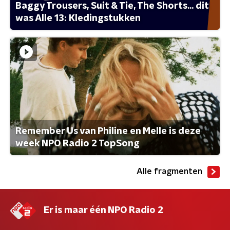
Baggy Trousers, Suit & Tie, The Shorts... dit
was Alle 13: Kledingstukken
Remember Us van Philine en Melle is deze
week NPO Radio 2 TopSong
Alle fragmenten
Er is maar één NPO Radio 2