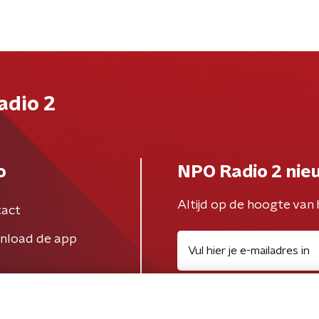
adio 2
o
NPO Radio 2 nie
Altijd op de hoogte van 
act
nload de app