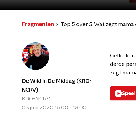
Fragmenten
Top 5 over 5: Wat zegt mama 
Cielke kon
derde pers
zegt mama
De Wild In De Middag (KRO-
NCRV)
Speel
KRO-NCRV
03 juni 2020 16:00 - 18:00