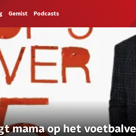
g
Gemist
Podcasts
egt mama op het voetbalve