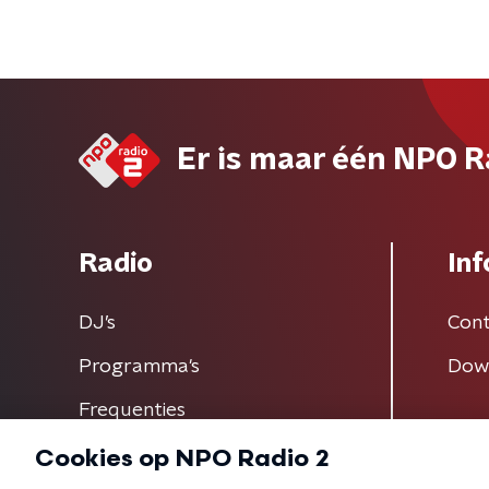
Er is maar één NPO R
Radio
Inf
DJ’s
Cont
Programma's
Dow
Frequenties