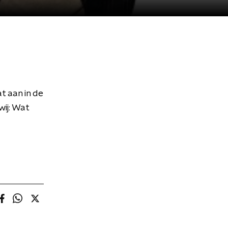
t aan in de
ij: Wat