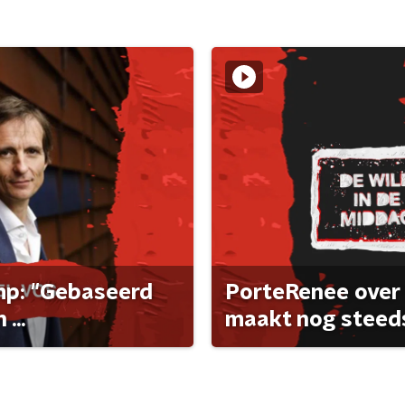
ump: "Gebaseerd
PorteRenee over 
...
maakt nog steeds