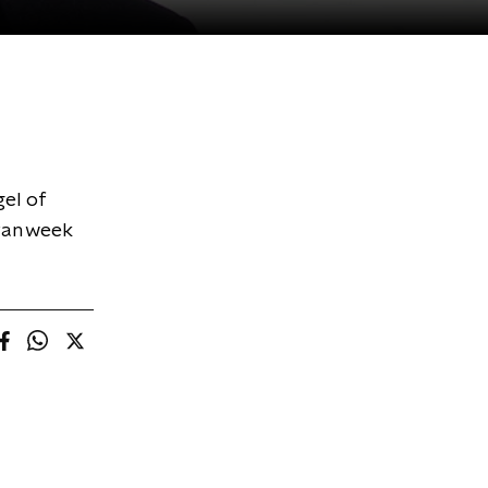
gel of
van week