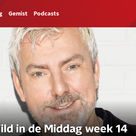
g
Gemist
Podcasts
ld in de Middag week 14