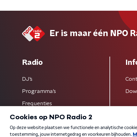
Er is maar één NPO R
Radio
Inf
DJ’s
Cont
Programma's
Dow
Frequenties