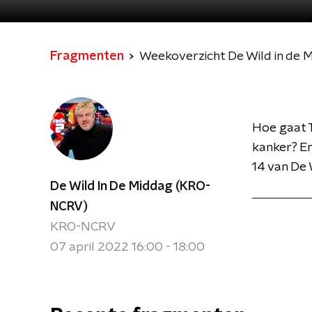
Fragmenten
Weekoverzicht De Wild in de 
Hoe gaat T
kanker? En
14 van De 
De Wild In De Middag (KRO-
NCRV)
KRO-NCRV
07 april 2022 16:00 - 18:00