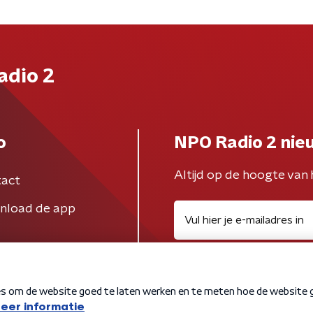
adio 2
o
NPO Radio 2 nie
Altijd op de hoogte van 
act
nload de app