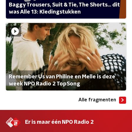
Baggy Trousers, Suit & Tie, The Shorts... dit
was Alle 13: Kledingstukken
Remember Us van Philine en Melle is deze
week NPO Radio 2 TopSong
Alle fragmenten
Er is maar één NPO Radio 2