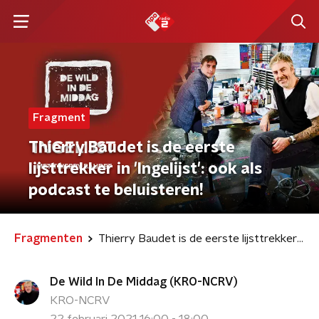
Fragment
Thierry Baudet is de eerste
lijsttrekker in 'Ingelijst': ook als
podcast te beluisteren!
Fragmenten
Thierry Baudet is de eerste lijsttrekker in 'Ingelijst': ook als podcast te beluisteren!
De Wild In De Middag (KRO-NCRV)
KRO-NCRV