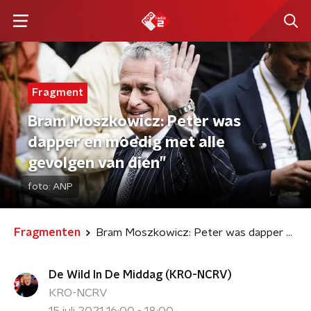
Fragment
Bram Moszkowicz: Peter was
dapper en moedig met alle
gevolgen van dien”
foto:
ANP
Fragmenten
Bram Moszkowicz: Peter was dapper en moedig met alle gevolgen van dien”
De Wild In De Middag (KRO-NCRV)
KRO-NCRV