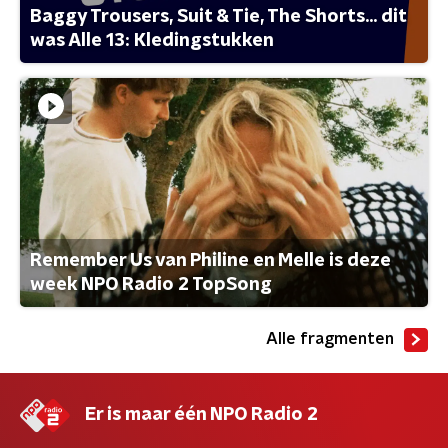
Baggy Trousers, Suit & Tie, The Shorts... dit
was Alle 13: Kledingstukken
Remember Us van Philine en Melle is deze
week NPO Radio 2 TopSong
Alle fragmenten
Er is maar één NPO Radio 2