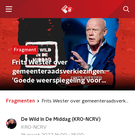
Fragment
Frits Wester over
gemeenteraadsverkiezingen:
'Goede weerspiegeling voor
landelijke verkiezingen'
Fragmenten
Frits Wester over gemeenteraadsverkiezingen: 'Goede weerspiegeling voor landelijke verkiezingen'
De Wild In De Middag (KRO-NCRV)
KRO-NCRV