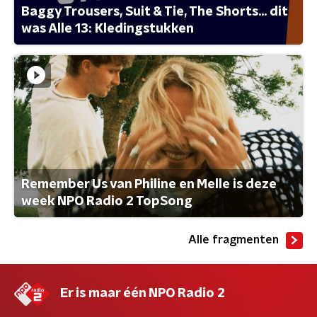
Baggy Trousers, Suit & Tie, The Shorts... dit
was Alle 13: Kledingstukken
Remember Us van Philine en Melle is deze
week NPO Radio 2 TopSong
Alle fragmenten
Er is maar één NPO Radio 2