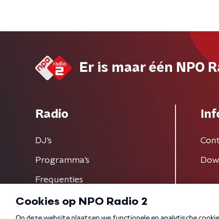
Er is maar één NPO R
Radio
Inf
DJ’s
Cont
Programma's
Dow
Frequenties