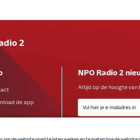
adio 2
o
NPO Radio 2 nie
Altijd op de hoogte van 
act
nload de app