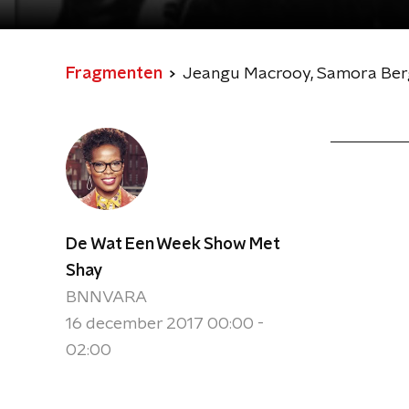
Fragmenten
Jeangu Macrooy, Samora Berg
De Wat Een Week Show Met
Shay
BNNVARA
16 december 2017 00:00 -
02:00