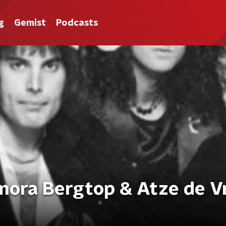
g
Gemist
Podcasts
mora Bergtop & Atze de V