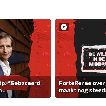
ump: "Gebaseerd
PorteRenee over 
...
maakt nog steeds