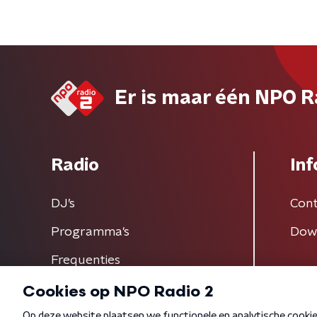
Er is maar één NPO R
Radio
Inf
DJ’s
Cont
Programma's
Dow
Frequenties