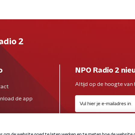
adio 2
o
NPO Radio 2 nie
Altijd op de hoogte van 
act
nload de app