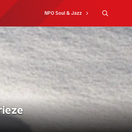
NPO Soul & Jazz
rieze