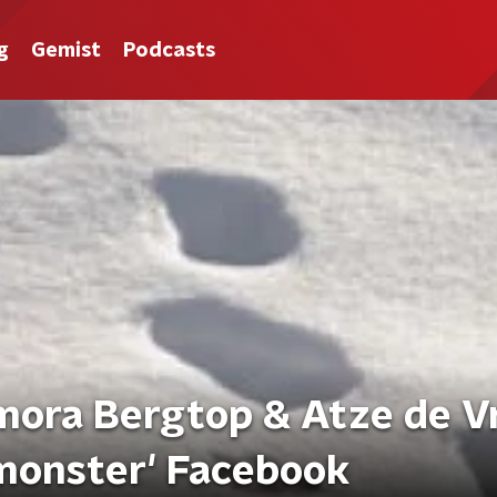
g
Gemist
Podcasts
mora Bergtop & Atze de V
monster' Facebook