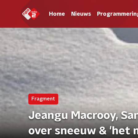
Home
Nieuws
Programmerin
Fragment
Jeangu Macrooy, Sa
over sneeuw & 'het 