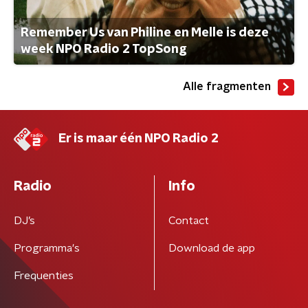
Remember Us van Philine en Melle is deze
week NPO Radio 2 TopSong
Alle fragmenten
Er is maar één NPO Radio 2
Radio
Info
DJ’s
Contact
Programma's
Download de app
Frequenties