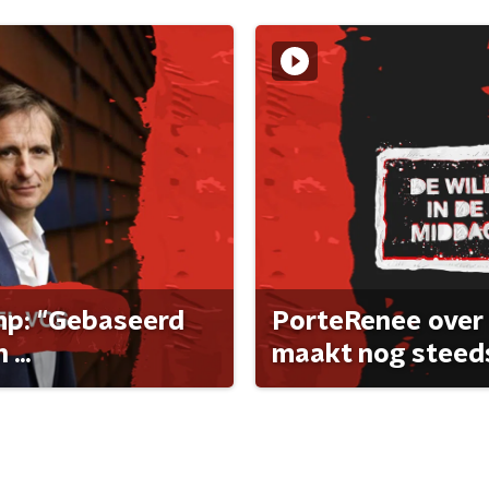
ump: "Gebaseerd
PorteRenee over 
...
maakt nog steeds