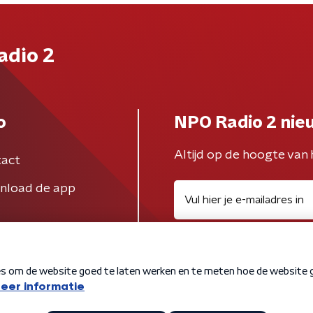
adio 2
o
NPO Radio 2 nie
Altijd op de hoogte van 
act
nload de app