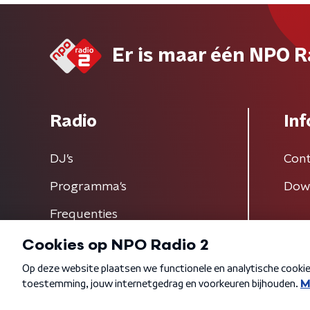
Er is maar één NPO R
Radio
Inf
DJ’s
Cont
Programma's
Dow
Frequenties
Algemene voorwaarden
Privacybeleid