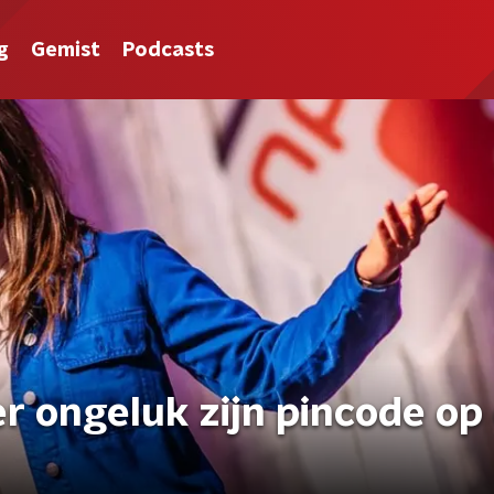
g
Gemist
Podcasts
er ongeluk zijn pincode op