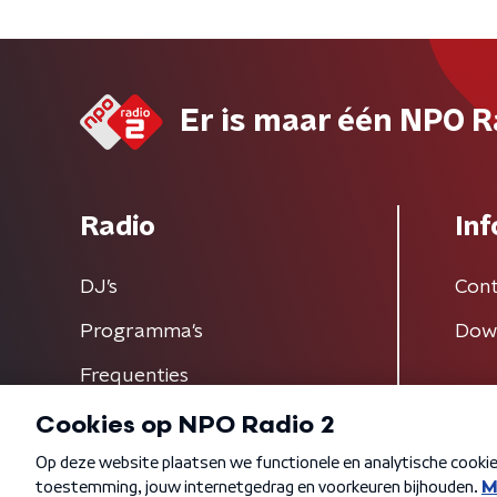
Er is maar één NPO R
Radio
Inf
DJ’s
Cont
Programma's
Dow
Frequenties