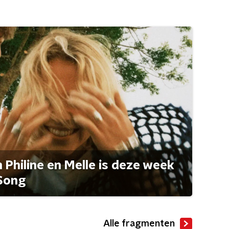
Philine en Melle is deze week
Song
Alle fragmenten