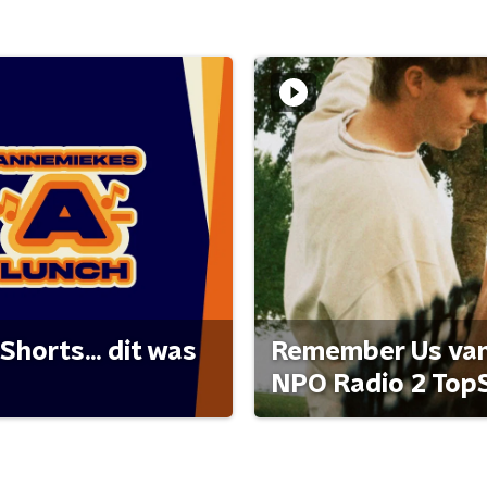
Shorts... dit was
Remember Us van 
NPO Radio 2 Top