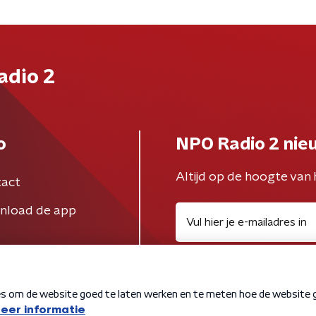
adio 2
o
NPO Radio 2 nie
Altijd op de hoogte van 
act
nload de app