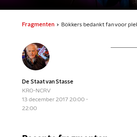
Fragmenten
Bökkers bedankt fan voor ple
De Staat van Stasse
KRO-NCRV
13 december 2017 20:00 -
22:00