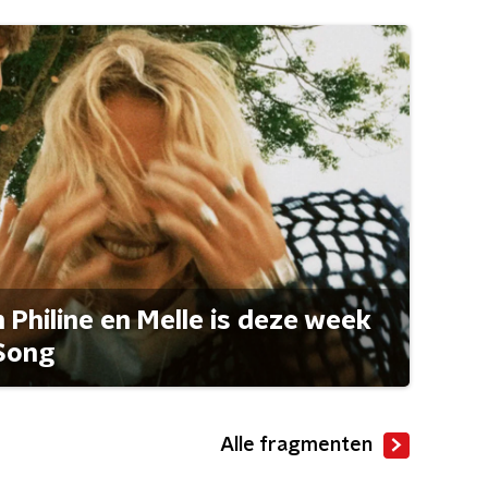
Philine en Melle is deze week
Song
Alle fragmenten