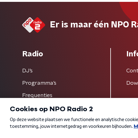
Er is maar één NPO R
Radio
Inf
DJ’s
Cont
Programma's
Dow
Frequenties
Algemene voorwaarden
Privacybeleid