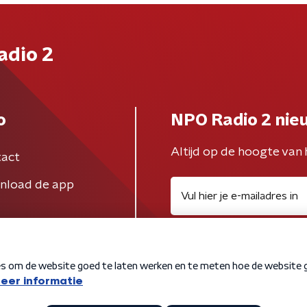
adio 2
o
NPO Radio 2 nie
Altijd op de hoogte van 
act
nload de app