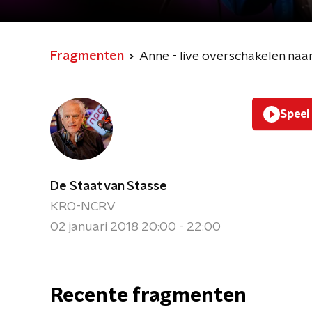
Fragmenten
Anne - live overschakelen naa
Speel
De Staat van Stasse
KRO-NCRV
02 januari 2018 20:00 - 22:00
Recente fragmenten