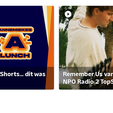
Shorts... dit was
Remember Us van 
NPO Radio 2 Top