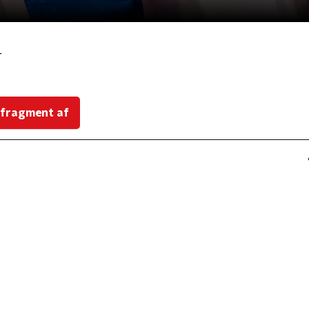
r
 fragment af