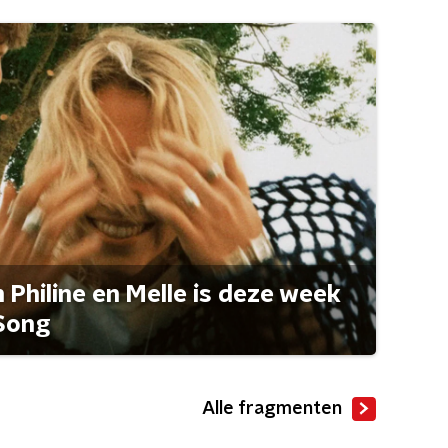
Philine en Melle is deze week
Song
Alle fragmenten