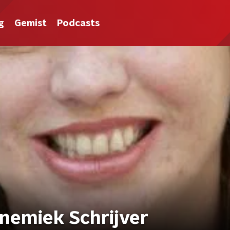
g
Gemist
Podcasts
nemiek Schrijver