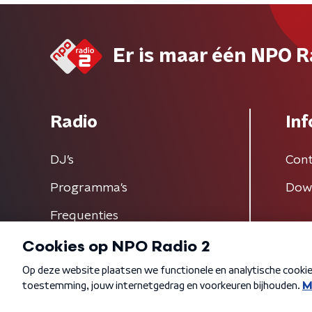
Er is maar één NPO R
Radio
Inf
DJ’s
Cont
Programma's
Dow
Frequenties
Algemene voorwaarden
Privacybeleid