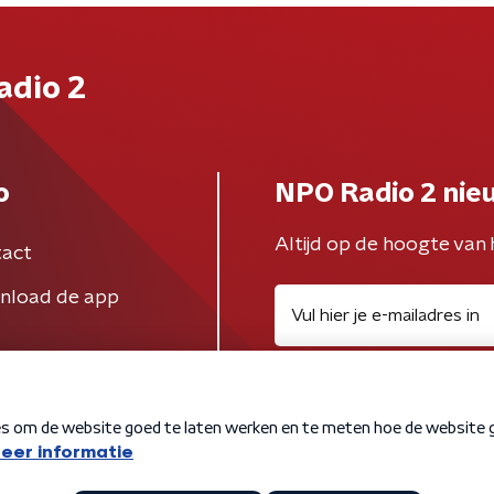
adio 2
o
NPO Radio 2 nie
Altijd op de hoogte van 
act
nload de app