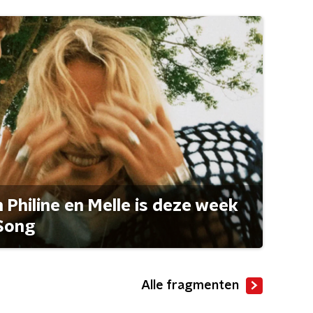
Philine en Melle is deze week
Song
Alle fragmenten