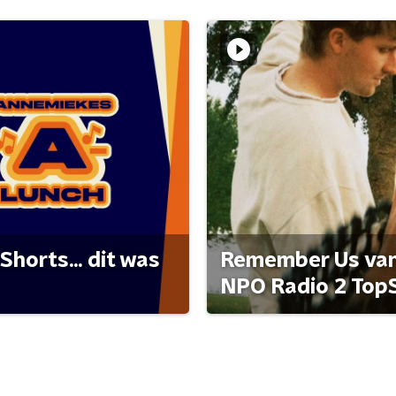
Shorts... dit was
Remember Us van 
NPO Radio 2 Top