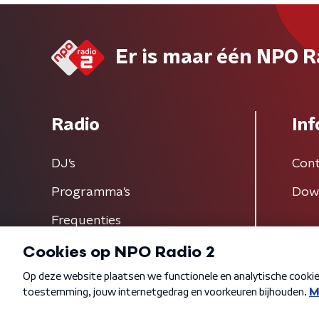
Er is maar één NPO R
Radio
Inf
DJ’s
Cont
Programma's
Dow
Frequenties
Algemene voorwaarden
Privacybeleid