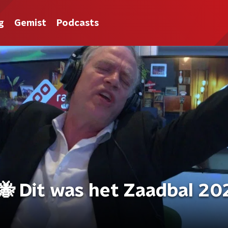
g
Gemist
Podcasts
! 🐝 Dit was het Zaadbal 20