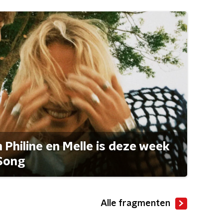
Philine en Melle is deze week
Song
Alle fragmenten