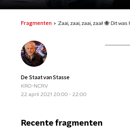
Fragmenten
Zaai, zaai, zaai, zaai! 🐝 Dit w
De Staat van Stasse
KRO-NCRV
22 april 2021 20:00 - 22:00
Recente fragmenten