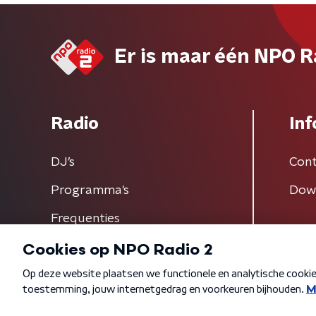
Er is maar één NPO R
Radio
Inf
DJ’s
Cont
Programma's
Dow
Frequenties
Algemene voorwaarden
Privacybeleid