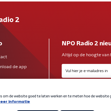
adio 2
o
NPO Radio 2 nie
Altijd op de hoogte van 
act
nload de app