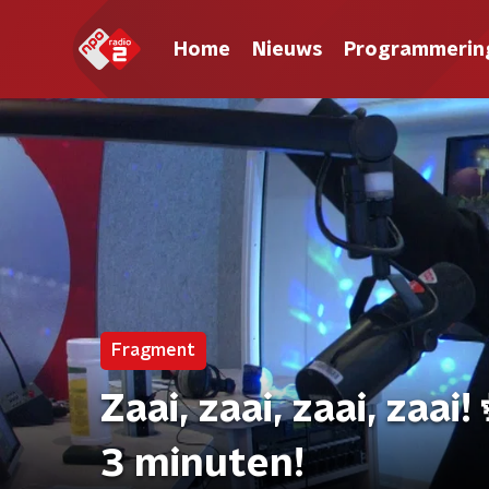
Home
Nieuws
Programmerin
Fragment
Zaai, zaai, zaai, zaai
3 minuten!