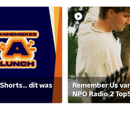
Shorts... dit was
Remember Us van 
NPO Radio 2 Top