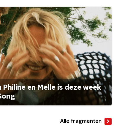
Philine en Melle is deze week
Song
Alle fragmenten