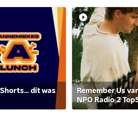
Shorts... dit was
Remember Us van 
NPO Radio 2 Top