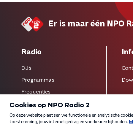
Er is maar één NPO R
Radio
Inf
DJ’s
Cont
Programma's
Dow
Frequenties
Algemene voorwaarden
Privacybeleid