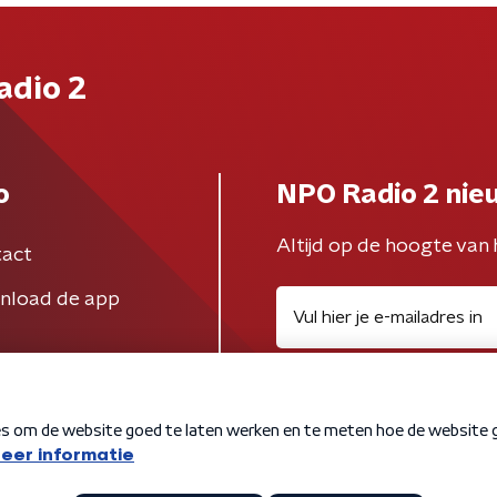
adio 2
o
NPO Radio 2 nie
Altijd op de hoogte van 
act
nload de app