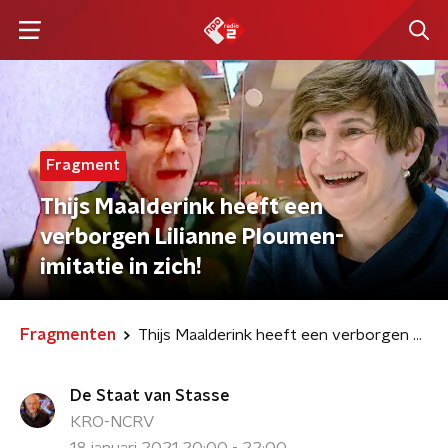
Fragment
Thijs Maalderink heeft een
verborgen Lilianne Ploumen-
imitatie in zich!
Fragmenten
Thijs Maalderink heeft een verborgen Lilianne Ploumen-imitatie in zich!
De Staat van Stasse
KRO-NCRV