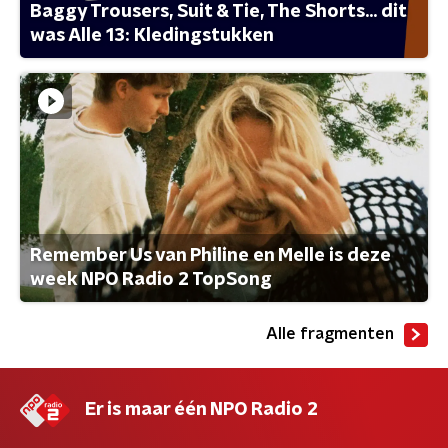
Baggy Trousers, Suit & Tie, The Shorts... dit
was Alle 13: Kledingstukken
Remember Us van Philine en Melle is deze
week NPO Radio 2 TopSong
Alle fragmenten
Er is maar één NPO Radio 2