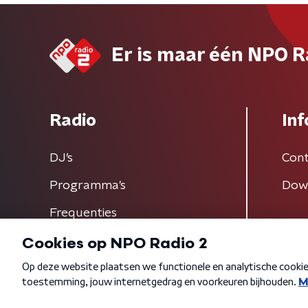
Er is maar één NPO R
Radio
Inf
DJ’s
Cont
Programma's
Dow
Frequenties
Algemene voorwaarden
Privacybeleid