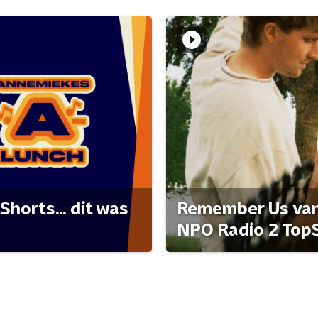
Shorts... dit was
Remember Us van 
NPO Radio 2 Top