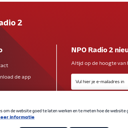
adio 2
o
NPO Radio 2 nie
Altijd op de hoogte van 
act
nload de app