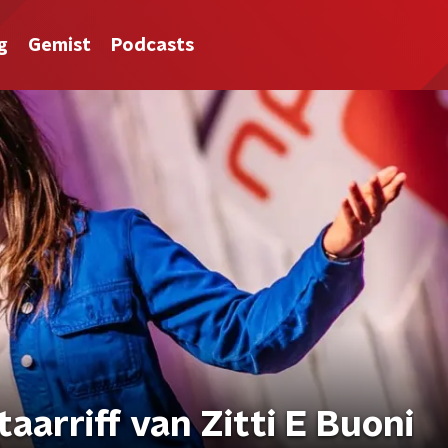
g
Gemist
Podcasts
taarriff van Zitti E Buoni