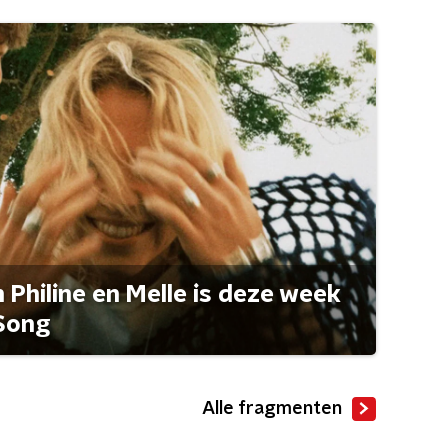
Philine en Melle is deze week
Song
Alle fragmenten