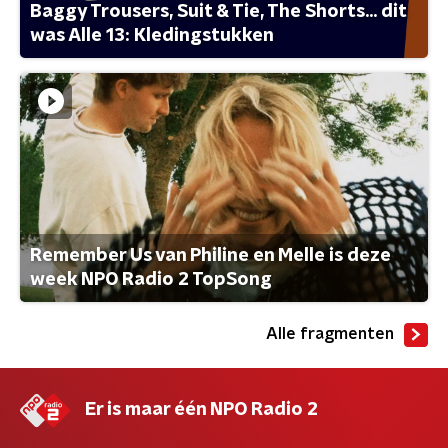
Baggy Trousers, Suit & Tie, The Shorts... dit
was Alle 13: Kledingstukken
Remember Us van Philine en Melle is deze
week NPO Radio 2 TopSong
Alle fragmenten
Er is maar één NPO Radio 2