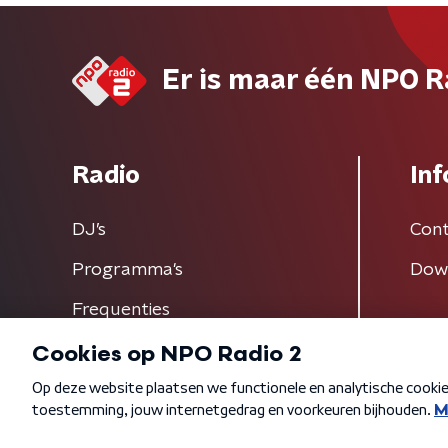
Er is maar één NPO R
Radio
Inf
DJ’s
Cont
Programma's
Dow
Frequenties
Algemene voorwaarden
Privacybeleid