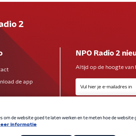
adio 2
o
NPO Radio 2 nie
Altijd op de hoogte van 
act
nload de app