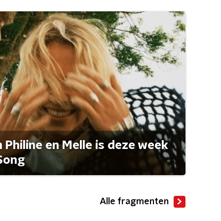
Philine en Melle is deze week
Song
Alle fragmenten