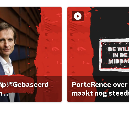
ump: "Gebaseerd
PorteRenee over 
...
maakt nog steeds