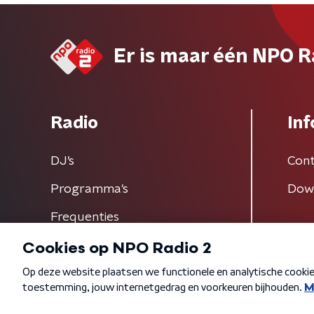
Er is maar één NPO R
Radio
Inf
DJ’s
Cont
Programma's
Dow
Frequenties
Algemene voorwaarden
Privacybeleid