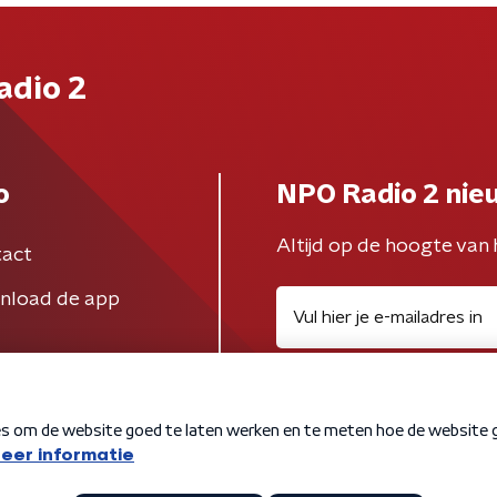
adio 2
o
NPO Radio 2 nie
Altijd op de hoogte van 
act
nload de app