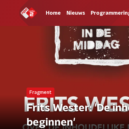
Home
Nieuws
Programmerin
Fragment
Frits Wester: 'De in
beginnen'