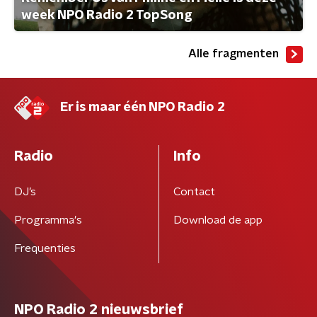
week NPO Radio 2 TopSong
Alle fragmenten
Er is maar één NPO Radio 2
Radio
Info
DJ’s
Contact
Programma's
Download de app
Frequenties
NPO Radio 2 nieuwsbrief