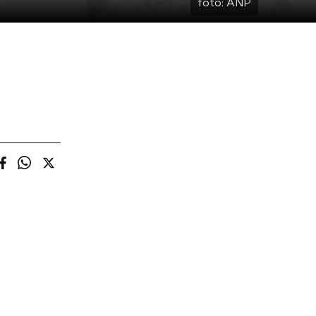
foto:
ANP