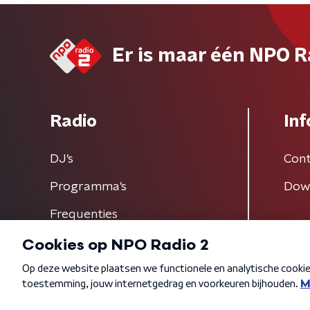
Er is maar één NPO R
Radio
Inf
DJ’s
Cont
Programma's
Dow
Frequenties
Algemene voorwaarden
Privacybeleid