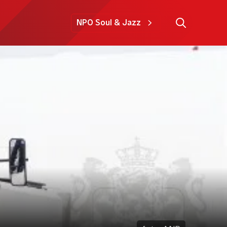
NPO Soul & Jazz
?