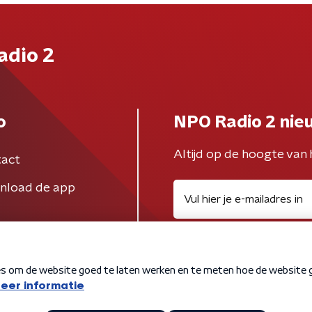
adio 2
o
NPO Radio 2 nie
Altijd op de hoogte van 
act
nload de app