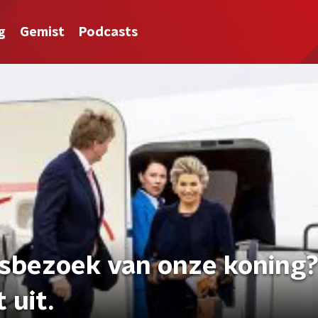
g
Gemist
Podcasts
sbezoek van onze koning
 uit.